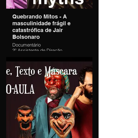
Quebrando Mitos - A
masculinidade frágil e
catastrófica de Jair
Bolsonaro
Documentário
2º Assistente de Direção
Assistente de Edição
Junho de 2022 - Setembro de 2022
“Quebrando Mitos” revela a
masculinidade catastrófica e frágil
de Jair Bolsonaro sob o ponto de
vista de um casal LGBT – o
cineasta Fernando Grostein
Andrade (“Quebrando o Tabu”,
“Coração Vagabundo”, “Abe”) e o
ator e cantor Fernando Siqueira.
Eu dividi e organizei equipamentos
de câmera, iluminação, adereços e
figurinos necessários para cada