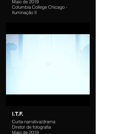
Maio de 2019
Columbia College Chicago -
Iluminação II
Criei os planos, enquadramentos e
atmosfera visual (com luzes e
cores) que melhor captassem a
visão do diretor. Comandei/Liderei à
equipe de Luz e Câmera.
Supervisionei a configuração,
manutenção e instalação dos
equipamentos do estúdio e garanti a
segurança do equipamento e da
minha equipe.
I.T.F.
Curta-narrativa/drama
Diretor de fotografia
Maio de 2019