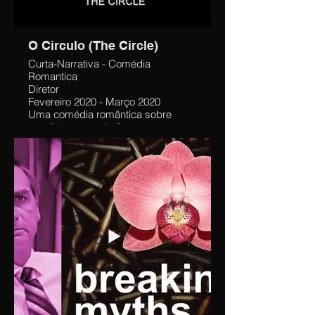
O Circulo (The Circle)
Curta-Narrativa - Comédia
Romantica
Diretor
Fevereiro 2020 - Março 2020
Uma comédia romântica sobre
casais e seus relacionamentos
secretos.
Dirigi este curta metragem a convite
dos produtores (que no caso eram
os proprios atores) com os desafios
de ter seis atores principais sem
experiência anterior atuando diante
das câmeras e um prazo de
filmagem de dois dias.