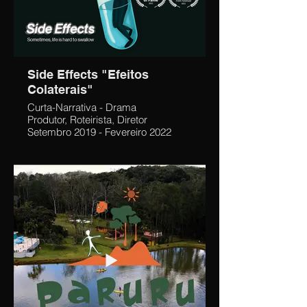
Side Effects "Efeitos
Colaterais"
Curta-Narrativa - Drama
Produtor, Roteirista, Diretor
Setembro 2019 - Fevereiro 2022
Pedro, 24 anos, precisa tomar um
novo remédio porque suas crises
estão piorando, porém esse
medicamento tem fortes efeitos
colaterais que começam a afetar
muito a sua vida.
Produzi, Escrevi e Dirigi 11 atores e
30 membros de equipe, lidando
com o limite imposto pela
universidade de 4 dias de filmagem,
por no máximo 12 horas ao dia com
uma mudança de locação em dois
dias. Coordenei a pós-produção do