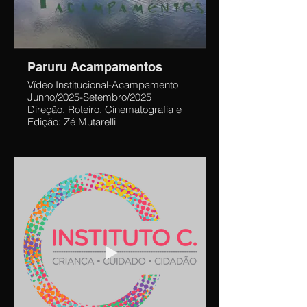
filme de 12,40 min que, devido à
pandemia, foi realizado em 2021 e
início de 2022.
Paruru Acampamentos
Vídeo Institucional-Acampamento
Junho/2025-Setembro/2025
Direção, Roteiro, Cinematografia e
Edição: Zé Mutarelli