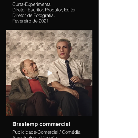
Curta-Experimental
Diretor, Escritor, Produtor, Editor,
Diretor de Fotografia.
Fevereiro de 2021
Columbia College Chicago -
Experimental II
Todos nós temos nossos Rituais e
Momentos Especiais em cada um,
qual é o seu?
Feito durante a quarentena.
Proposta: Fazer um Filme de 2,15
min sobre um tema comum (Um
ritual diário seu) para todos os
alunos que optaram por aprofundar
o estudo do filme experimental, o
que escolhi foi o meu ritual matinal.
Brastemp commercial
Publicidade-Comercial / Comédia
Assistente de Direção