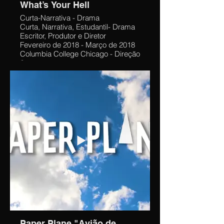
What’s Your Hell
Curta-Narrativa - Drama
Curta, Narrativa, Estudantil- Drama
Escritor, Produtor e Diretor
Fevereiro de 2018 - Março de 2018
Columbia College Chicago - Direção
2
O casal Josh e Layla comemora
seu quinto aniversário de namoro
com amigos em uma festa quando
as coisas começam a se desenrolar
em uma espiral descendente para
pior.
Produzi, escrevi e dirigi o filme de
10:26 minutos com quatro atores, 17
figurantes e 25 membros de equipe,
com limite de uma semana para
escrever o roteiro e uma semana de
pré-produção, dois dias de
filmagem, 8 horas por dia.
Paper Plane "Avião de