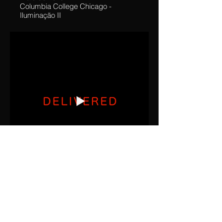
Columbia College Chicago -
Iluminação II
Criei os planos, enquadramentos e
atmosfera visual (com luzes e
cores) que melhor captassem a
visão do diretor. Comandei/Liderei à
equipe de Luz e Câmera.
Supervisionei a configuração,
manutenção e instalação dos
equipamentos do estúdio e garanti a
segurança do equipamento e da
minha equipe.
Delivered
Curta-narrativa/drama
Diretor de fotografia
Maio de 2019