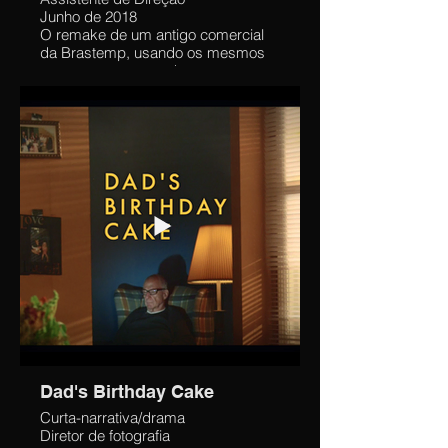
Junho de 2018
O remake de um antigo comercial
da Brastemp, usando os mesmos
personagens, mas dessa vez
também para as redes sociais,
incluindo memes populares da
época.
Auxiliei 1º AD coordenando a
comunicação com atores, chefes de
departamento e equipe;
supervisionei os Assistentes de
Produção.
Dad's Birthday Cake
Curta-narrativa/drama
Diretor de fotografia