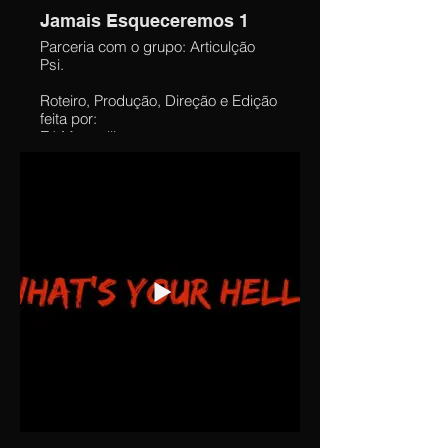
Jamais Esqueceremos 1
Parceria com o grupo: Articulção
Psi.
Roteiro, Produção, Direção e Edição
feita por:
Zé Mutarelli.
Narração por:
Cristina Mutarelli.
Assistencia no Roteiro: Andréia
Mutarelli
Durante o segundo turno da Eleição
fui abordado pelo grupo Articulção
Psi, para criar dois videos que
tendo como principal puplico
mulheres psicólogas, porém
tentando mover ainda assim todos
que assistissem. Com o objetivo de
mostrar a realidade do que foi o
governo Bolsonaro.