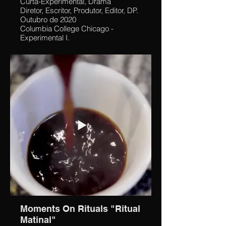
Curta-Experimental, Drama
Diretor, Escritor, Produtor, Editor, DP.
Outubro de 2020
Columbia College Chicago -
Experimental I.
A mistura de cor e sentimento, e as
verdades que temos medo de dizer
e aceitar sobre a presença do medo
em nossas vidas.
Moments On Rituals "Ritual
Matinal"